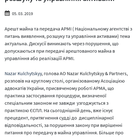
05. 03. 2019
Арешт майна та передача АРМІ ( Національному агентстві з
питань виявлення, розшуку та управління активами) тема
актуальна. Дискусії виникають через порушення, що
допускаються при передачі арештованого майна в
управління або реалізаціїї АРМІ.
Nazar Kulchytskyy
, голова АО Nazar Kulchytskyy & Partners,
розповів на круглому столі, організованому Асоціацією
адвокатів України, присвяченому роботі АРМА, що
практика застосування процедури, визначеної
спеціальним законом не завжди узгоджується з
практикою ЄСПЛ. На сьогоднішній день, вже існує
прецедент, притягнення судді до дисциплінарної
відповідальності, за порушення закону при вирішенні
питання про передачу в майна управління. Більше про