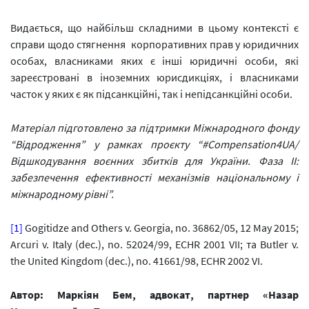
Видається, що найбільш складними в цьому контексті є
справи щодо стягнення корпоративних прав у юридичних
особах, власниками яких є інші юридичні особи, які
зареєстровані в іноземних юрисдикціях, і власниками
часток у яких є як підсанкційні, так і непідсанкційні особи.
Матеріал підготовлено за підтримки Міжнародного фонду
“Відродження” у рамках проєкту “#Compensation4UA/
Відшкодування воєнних збитків для України. Фаза ІІ:
забезпечення ефективності механізмів національному і
міжнародному рівні”.
[1]
Gogitidze and Others v. Georgia, no. 36862/05, 12 May 2015;
Arcuri v. Italy (dec.), no. 52024/99, ECHR 2001 VII; та Butler v.
the United Kingdom (dec.), no. 41661/98, ECHR 2002 VI.
Автор: Маркіян Бем, адвокат, партнер «Назар