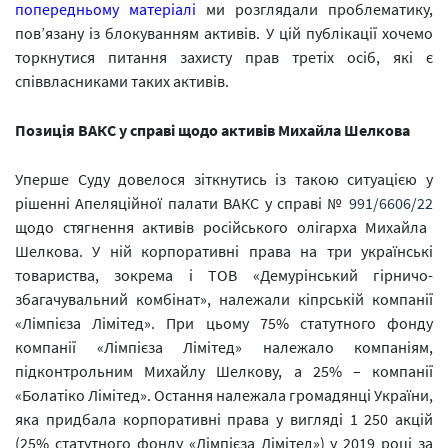
попередньому матеріалі
ми розглядали проблематику,
пов’язану із блокуванням активів. У цій публікації хочемо
торкнутися питання захисту прав третіх осіб, які є
співвласниками таких активів.
Позиція ВАКС у справі щодо активів Михайла Шелкова
Уперше Cуду довелося зіткнутись із такою ситуацією у
рішенні Апеляційної палати ВАКС у справі №
991/6606/22
щодо стягнення активів російського олігарха Михайла
Шелкова. У ній корпоративні права на три українські
товариства, зокрема і ТОВ «Демурінський гірничо-
збагачувальний комбінат», належали кіпрській компанії
«Лімпієза Лімітед». При цьому 75% статутного фонду
компанії «Лімпієза Лімітед» належало компаніям,
підконтрольним Михайлу Шелкову, а 25% – компанії
«Болатіко Лімітед». Остання належала громадянці України,
яка придбала корпоративні права у вигляді 1 250 акцій
(25% статутного фонду «Лімпієза Лімітед») у 2019 році за