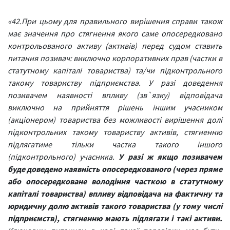
«42.При цьому для правильного вирішення справи також
має значення про стягнення якого саме опосередковано
контрольованого активу (активів) перед судом ставить
питання позивач: виключно корпоративних прав (частки в
статутному капіталі товариства) та/чи підконтрольного
такому товариству підприємства. У разі доведення
позивачем наявності впливу (зв`язку) відповідача
виключно на прийняття рішень іншим учасником
(акціонером) товариства без можливості вирішення долі
підконтрольних такому товариству активів, стягненню
підлягатиме тільки частка такого іншого
(підконтрольного) учасника.
У разі ж якщо позивачем
буде доведено наявність опосередкованого (через пряме
або опосередковане володіння часткою в статутному
капіталі товариства) впливу відповідача на фактичну та
юридичну долю активів такого товариства (у тому числі
підприємств), стягненню мають підлягати і такі активи.