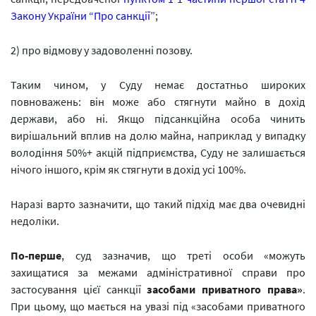
Закону України “Про санкції”
;
2) про відмову у задоволенні позову.
Таким чином, у Суду немає достатньо широких
повноважень: він може або стягнути майно в дохід
держави, або ні. Якщо підсанкційна особа чинить
вирішальний вплив на долю майна, наприклад у випадку
володіння 50%+ акцій підприємства, Суду не залишається
нічого іншого, крім як стягнути в дохід усі 100%.
Наразі варто зазначити, що такий підхід має два очевидні
недоліки.
По-перше
, суд зазначив, що треті особи «можуть
захищатися за межами адміністративної справи про
застосування цієї санкції
засобами приватного права»
.
При цьому, що мається на увазі під «засобами приватного