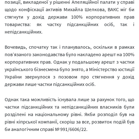
позиції, викладеної у рішенні Апеляційної палати у справі
щодо конфіскації активів Михайла Шелкова, ВАКС міг би
стягнути у дохід держави 100% корпоративних прав
товариства: як частку підсанкційних осіб, так і
непідсанкційних.
Вочевидь, спочатку так і планувалось, оскільки в рамках
пов’язаного законодавства було накладено арешт на 100%
корпоративних прав. Однак у подальшому арешт з частки
українського бізнесмена було знято, а Міністерство юстиції
України звернулося з позовом про стягнення у дохід
держави лише частки підсанкційних осіб.
Однак така можливість існувала лише за рахунок того, що
частки підсанкційних та непідсанкційних власників були
розділені на національному рівні. Якби розподіл був на
рівні кіпрської компанії, скоріш за все, розвиток подій був
би аналогічним справі № 991/6606/22.