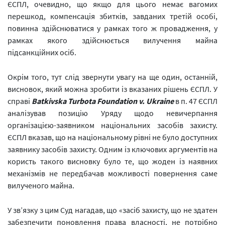
ЄСПЛ, очевидно, що якщо для цього немає вагомих
перешкод, компенсація збитків, завданих третій особі,
повинна здійснюватися у рамках того ж провадження, у
рамках якого здійснюється вилучення майна
підсанкційних осіб.
Окрім того, тут слід звернути увагу на ще один, останній,
висновок, який можна зробити із вказаних рішень ЄСПЛ. У
справі
Batkivska Turbota Foundation v. Ukraine
в п. 47 ЄСПЛ
аналізував позицію Уряду щодо невичерпання
організацією-заявником національних засобів захисту.
ЄСПЛ вказав, що на національному рівні не було доступних
заявнику засобів захисту. Одним із ключових аргументів на
користь такого висновку було те, що жоден із наявних
механізмів не передбачав можливості повернення саме
вилученого майна.
У зв’язку з цим Суд нагадав, що «засіб захисту, що не здатен
забезпечити поновлення права власності, не потрібно