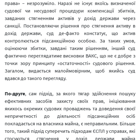
права» – незрозуміло. Наразі не існує якоїсь визначеної
судової чи несудової процедури компенсації збитків,
завданих стягненням активів у дохід держави через
санкції. Постановляючи рішення про стягнення активу в
дохід держави, суд де-факто констатує, що актив
контролюється підсанкційною особою. За таких умов,
оцінюючи збитки, завдані таким рішенням, інший суд
фактично переглядатиме висновки ВАКС, що не є добре з
точки зору принципу «остаточності» судового рішення.
Загалом, видається малоймовірним, щоб якийсь суд
вдався до такого перегляду.
По-друге
, сам підхід, за якого тягар здійснення пошуку
ефективних засобів захисту своїх прав, ініціювання
якихось окремих судових проваджень та доведення своєї
непричетності до діяльності підсанкційних осіб
покладається на власника майна, є неправильним. Більше
того, такий підхід суперечить підходам ЄСПЛ у справах, які
стосуються стягнення у дохід держави майна