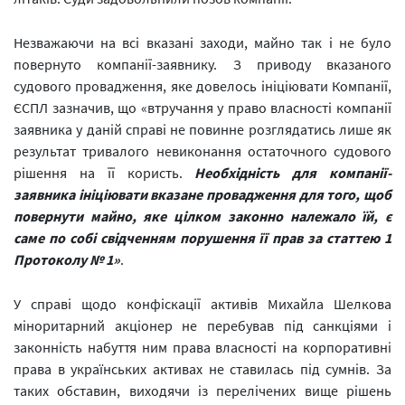
Незважаючи на всі вказані заходи, майно так і не було
повернуто компанії-заявнику. З приводу вказаного
судового провадження, яке довелось ініціювати Компанії,
ЄСПЛ зазначив, що «втручання у право власності компанії
заявника у даній справі не повинне розглядатись лише як
результат тривалого невиконання остаточного судового
рішення на її користь.
Необхідність для компанії-
заявника ініціювати вказане провадження для того, щоб
повернути майно, яке цілком законно належало їй, є
саме по собі свідченням порушення її прав за статтею 1
Протоколу № 1»
.
У справі щодо конфіскації активів Михайла Шелкова
міноритарний акціонер не перебував під санкціями і
законність набуття ним права власності на корпоративні
права в українських активах не ставилась під сумнів. За
таких обставин, виходячи із перелічених вище рішень