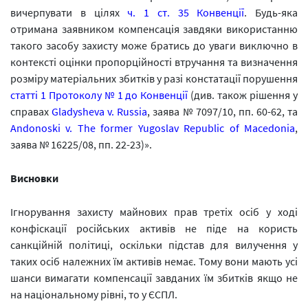
вичерпувати в цілях
ч. 1 ст. 35 Конвенції
. Будь-яка
отримана заявником компенсація завдяки використанню
такого засобу захисту може братись до уваги виключно в
контексті оцінки пропорційності втручання та визначення
розміру матеріальних збитків у разі констатації порушення
статті 1 Протоколу № 1 до Конвенції
(див. також рішення у
справах
Gladysheva v. Russia
, заява № 7097/10, пп. 60-62, та
Andonoski v. The former Yugoslav Republic of Macedonia
,
заява № 16225/08, пп. 22-23)».
Висновки
Ігнорування захисту майнових прав третіх осіб у ході
конфіскації російських активів не піде на користь
санкційній політиці, оскільки підстав для вилучення у
таких осіб належних їм активів немає. Тому вони мають усі
шанси вимагати компенсації завданих їм збитків якщо не
на національному рівні, то у ЄСПЛ.