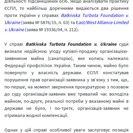
діяльності підсанкційних осіб. Якщо аналізувати практику
ЄСПЛ, то найбільш доречними видаються два рішення
проти України у справах
Batkivska Turbota Foundation v.
Ukraine
(заява № 5876/15, п. 63) та
E
ast/West Alliance Limited
v. Ukraine
(заява № 19336/04, п. 212).
У справі
Batkivska Turbota Foundation v. Ukraine
суди
визнали недійсною угоду купівлі-продажу організацією-
заявником майна (санаторію), яке колись належало
Федерації профспілок України. Таким чином, майно було
повернуто у власність держави. ЄСПЛ констатував
порушення прав організації-заявника у зв’язку з тим, що,
по-перше, на момент звернення прокуратурою з позовом
до суду організація-заявник вже тривалий час володіла
майном, по-друге, реальної потреби у вказаному майні в
держави не було, і по-третє, організація-заявник не
отримала жодної компенсації.
Однак у цій справі особливої уваги заслуговує позиція