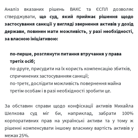
Аналіз вказаних рішень ВАКС та ЄСПЛ дозволяє
стверджувати,
що суд, який приймає рішення щодо
застосування санкції у вигляді звернення активів у дохід
держави, повинен мати можливість, у разі необхідності,
за власною ініціативою:
по-перше, розглянути питання втручання у права
третіх осіб;
по-друге, присудити на їх користь компенсацію збитків,
спричинених застосуванням санкції;
по-третє, дослідити можливість повернення майна
третім особам і в разі необхідності зробити це.
За обставин справи щодо конфіскації активів Михайла
Шелкова суд міг би, наприклад, забрати 100%
корпоративних прав на українські активи та у тому ж
рішенні компенсувати іншому власнику вартість активів у
межах 25%.