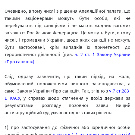
Очевидно, в тому числі з рішення Апеляційної палати, що
такими акціонерами можуть бути особи, які не
перебувають під санкціями і не мають жодних вагомих
зв’язків із Російською Федерацією. Це можуть бути, в тому
числі, і громадяни України, щодо яких санкції не можуть
бути застосовані, крім випадків їх причетності до
терористичної діяльності (див.
ч. 2 ст. 1 Закону України
«Про санкції»
)
.
Слід одразу зазначити, що такий підхід, на жаль,
обумовлений положеннями чинного законодавства, а
саме: Закону України «Про санкції». Так, згідно з
ч.7 ст.283-
1 КАСУ
, у справах щодо стягнення у дохід держави за
результатами розгляду позовної заяви Вищий
антикорупційний суд ухвалює одне з таких рішень:
1) про застосування до фізичної або юридичної особи
санкції, передбаченої
пунктом 1-1 частини першої статті 4