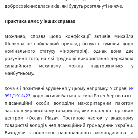
добросовісних власників, які будуть розглянуті нижче.
Практика ВАКС у інших справах
Можливо, справа щодо конфіскації активів Михайла
Шелкова не найкращий приклад (існують сумніви щодо
номінального статусу міноритарія), однак вона дає
розуміння того, на які труднощі використання державою
санаційного механізму можна наштовхнутися у
майбутньому.
Хоча є і позитивні зрушення у цьому напрямку. У справі
№
991/1914/23
щодо активів батька та сина Ротенбергів та ін.,
підсанкційні особи володіли мажоритарним пакетом
часток в українському товаристві, яке володіло торговим
центром «Ocean Plaza». Третиною часток у вказаному
товаристві володів непідсанкційний громадянин України.
Виходячи з положень національного законодавства та