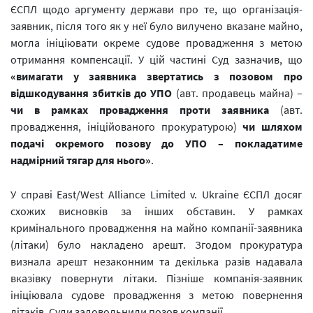
ЄСПЛ щодо аргументу держави про те, що організація-
заявник, після того як у неї було вилучено вказане майно,
могла ініціювати окреме судове провадження з метою
отримання компенсації. У цій частині Суд зазначив, що
«вимагати у заявника звертатись з позовом про
відшкодування збитків до УПО
(авт. продавець майна) –
чи в рамках провадження проти заявника
(авт.
провадження, ініційованого прокуратурою)
чи шляхом
подачі окремого позову до УПО – покладатиме
надмірний тягар для нього»
.
У справі East/West Alliance Limited v. Ukraine ЄСПЛ досяг
схожих висновків за інших обставин. У рамках
кримінального провадження на майно компанії-заявника
(літаки) було накладено арешт. Згодом прокуратура
визнала арешт незаконним та декілька разів надавала
вказівку повернути літаки. Пізніше компанія-заявник
ініціювала судове провадження з метою повернення
літаків. Суди задовольнили позов компанії.