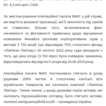
бл. 4,2 млн дол. США.
За змістом рішення Апеляційної палати ВАКС у цій справі,
ані вартість вказаної транзакції, ані її законність під сумнів
не ставились. Більше того, встановлюючи факт
нікчемності та фіктивності правочину щодо відчуження
компанією Михайла Шелкова корпоративних прав у
вигляді 3 750 акцій (що відповідає 75% статутного фонду
«Лімпієза Лімітед») 20 лютого 2022 року суди виходили з
того, що ціна угоди (3 750 євро) була очевидно занижена,
відштовхуючись від вартості угоди від 24.06.2019 року.
Апеляційна палата ВАКС постановила стягнути в дохід
держави 100% частки в статутному капіталі всіх
українських товариств, які належать компанії «Лімпієза
Лімітед». Таким чином, у дохід держави окрім активів, які
належать підсанкційному олігарху, було стягнуто активи,
належні непідсанкційній особі – громадянці України.