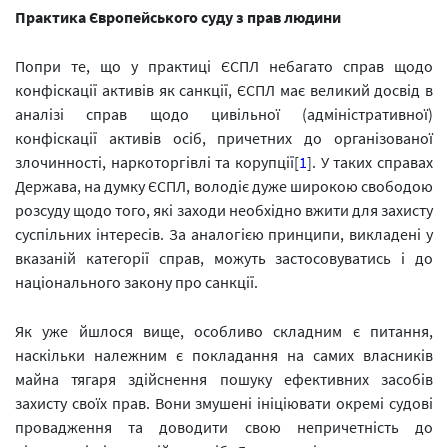
Практика Європейського суду з прав людини
Попри те, що у практиці ЄСПЛ небагато справ щодо
конфіскації активів як санкції, ЄСПЛ має великий досвід в
аналізі справ щодо цивільної (адміністративної)
конфіскації активів осіб, причетних до організованої
злочинності, наркоторгівлі та корупції
[
1
]
. У таких справах
Держава, на думку ЄСПЛ, володіє дуже широкою свободою
розсуду щодо того, які заходи необхідно вжити для захисту
суспільних інтересів. За аналогією принципи, викладені у
вказаній категорії справ, можуть застосовуватись і до
національного закону про санкції.
Як уже йшлося вище, особливо складним є питання,
наскільки належним є покладання на самих власників
майна тягаря здійснення пошуку ефективних засобів
захисту своїх прав. Вони змушені ініціювати окремі судові
провадження та доводити свою непричетність до