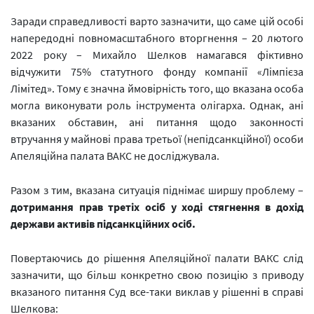
Заради справедливості варто зазначити, що саме цій особі
напередодні повномасштабного вторгнення – 20 лютого
2022 року – Михайло Шелков намагався фіктивно
відчужити 75% статутного фонду компанії «Лімпієза
Лімітед». Тому є значна ймовірність того, що вказана особа
могла виконувати роль інструмента олігарха. Однак, ані
вказаних обставин, ані питання щодо законності
втручання у майнові права третьої (непідсанкційної) особи
Апеляційна палата ВАКС не досліджувала.
Разом з тим, вказана ситуація піднімає ширшу проблему –
дотримання прав третіх осіб у ході стягнення в дохід
держави активів підсанкційних осіб.
Повертаючись до рішення Апеляційної палати ВАКС слід
зазначити, що більш конкретно свою позицію з приводу
вказаного питання Суд все-таки виклав у рішенні в справі
Шелкова: