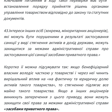
Ключовим питанням в ході такої перевірки має бути
встановлення порядку прийняття рішень органами
управління товариством відповідно до закону та статутних
документів.
43.Інтереси інших осіб (зокрема, міноритарних акціонерів),
які можуть бути порушеними в результаті застосування
санкції у виді стягнення активів в дохід держави, можуть
захищатися за межами адміністративної справи про
застосування цієї санкції засобами приватного права.»
Коротко її можна підсумувати так: якщо бенефіціарний
власник володіє часткою у товаристві і через неї чинить
вирішальний вплив на «на фактичну та юридичну долю
активів такого товариства», то стягненню підлягає все
майно такого товариства. Якщо в інших акціонерів
виникнуть заперечення з цього приводу, вони можуть
захищати свої права за межами адміністративної справи
«засобами приватного права».